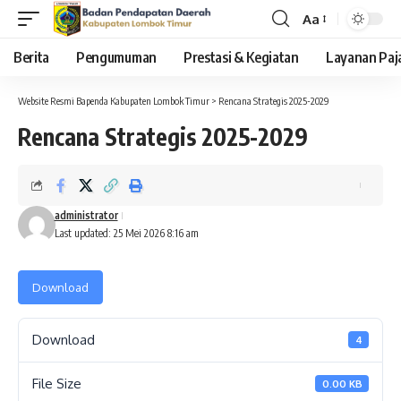
Aa
Font
Resizer
Berita
Pengumuman
Prestasi & Kegiatan
Layanan Paj
Website Resmi Bapenda Kabupaten Lombok Timur
>
Rencana Strategis 2025-2029
Rencana Strategis 2025-2029
administrator
Last updated: 25 Mei 2026 8:16 am
Download
Download
4
File Size
0.00 KB